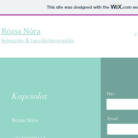
This site was designed with the
.com
web
Rózsa Nóra
F
fejlesztés & tanulástámogatás
Kapcsolat
Név
Email
Rózsa Nóra