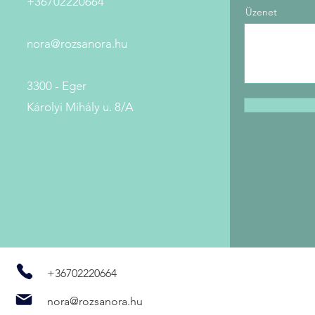
+36702220664
Üzenet
nora@rozsanora.hu
3300 - Eger
Károlyi Mihály u. 8/A
+36702220664
nora@rozsanora.hu